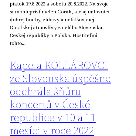
piatok 19.8.2022 a sobotu 20.8.2022. Na svoje
si mohli prísť nielen Gorali, ale aj milovníci
dobrej hudby, zábavy a nefalšovanej
Goralskej atmosféry z celého Slovenska,
Českej republiky a Poľska. Hostiteľmi
tohto…
Kapela KOLLÁROVCI
ze Slovenska úspěšne
odehrála šňůru
koncertů v České
republice v 10 a 11
mesíci v roce 2022