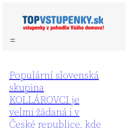
Prejsť
na
obsah
Populární slovenská
skupina
KOLLÁROVCI je
velmi žádaná i v
České republice, kde