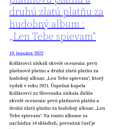
druhú zlatú platňu za
hudobný album :
„Len Tebe spievam“
19. januára 2023
Kollárovci získali skvelé ocenenia: prvú
platinovú platňu a druhú zlatú platňu za
hudobný album: „Len Tebe spievam“, ktorý
vydali v roku 2021. Úspešná kapela
Kollárovci zo Slovenska získala ďalšie
skvelé ocenenia: prvú platinovú platňu a
druhú zlatú platňu za hudobný album: „Len
Tebe spievam“. Na tomto albume sa
nachádza 14 skladieb, prevažná časť je