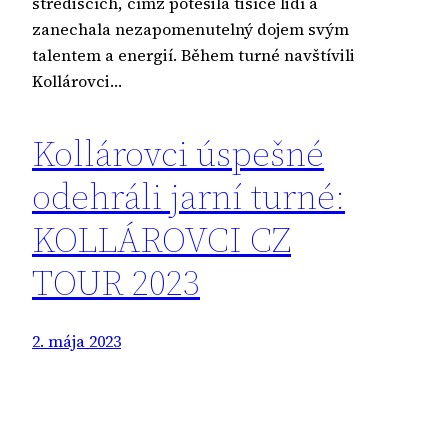
střediscích, čímž potěšila tisíce lidí a
zanechala nezapomenutelný dojem svým
talentem a energií. Během turné navštívili
Kollárovci…
Kollárovci úspešné
odehráli jarní turné:
KOLLÁROVCI CZ
TOUR 2023
2. mája 2023